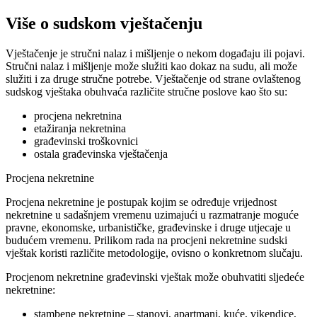
Više o sudskom vještačenju
Vještačenje je stručni nalaz i mišljenje o nekom događaju ili pojavi.
Stručni nalaz i mišljenje može služiti kao dokaz na sudu, ali može
služiti i za druge stručne potrebe. Vještačenje od strane ovlaštenog
sudskog vještaka obuhvaća različite stručne poslove kao što su:
procjena nekretnina
etažiranja nekretnina
građevinski troškovnici
ostala građevinska vještačenja
Procjena nekretnine
Procjena nekretnine je postupak kojim se određuje vrijednost
nekretnine u sadašnjem vremenu uzimajući u razmatranje moguće
pravne, ekonomske, urbanističke, građevinske i druge utjecaje u
budućem vremenu. Prilikom rada na procjeni nekretnine sudski
vještak koristi različite metodologije, ovisno o konkretnom slučaju.
Procjenom nekretnine građevinski vještak može obuhvatiti sljedeće
nekretnine:
stambene nekretnine – stanovi, apartmani, kuće, vikendice,