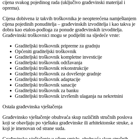
cijena svakog pojedinog rada (uključivo građevinski materijal i
oprema).
Cijena dobivena iz takvih troškovnika je neopterećena namještanjem
cijena pojedinih ponuditelja – građevinskih izvoditelja i kao takva je
dobra kao etalon-podloga za ponude građevinskih izvoditelja.
Građevinski troškovnici mogu se podijeliti na sljedeće vrste:
Graditeljski troškovnik pripreme za gradnju
Općeniti graditeljski troškovnik
Graditeljski troškovnik kompletne investicije
Graditeljski troškovnik održavanja
Graditeljski troškovnik rekonstrukcije
Graditeljski troškovnik za dovršenje gradnje
Graditeljski troškovnik adaptacije
Graditeljski troškovnik sanacije
Graditeljski troškovnik za banku
Graditeljski troškovnik izvršenih ulaganja na nekretnini
Ostala građevinska vještačenja
Građevinsko vještačenje obuhvaća skup različitih stručnih poslova
koji se obavljaju po vještaku građevinske ili arhitektonske struke, a
koji je imenovan od strane suda.
Građevinsko vještačenje u užem smislu, obuhvaća skup stručnih