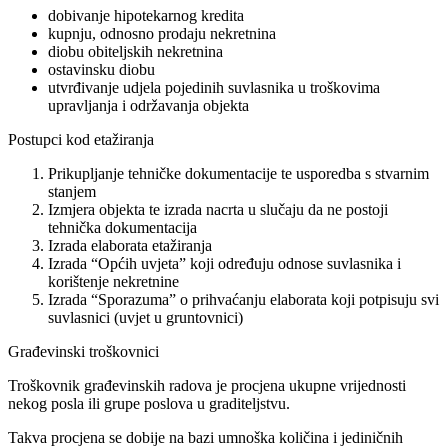
dobivanje hipotekarnog kredita
kupnju, odnosno prodaju nekretnina
diobu obiteljskih nekretnina
ostavinsku diobu
utvrđivanje udjela pojedinih suvlasnika u troškovima
upravljanja i održavanja objekta
Postupci kod etažiranja
Prikupljanje tehničke dokumentacije te usporedba s stvarnim
stanjem
Izmjera objekta te izrada nacrta u slučaju da ne postoji
tehnička dokumentacija
Izrada elaborata etažiranja
Izrada “Općih uvjeta” koji određuju odnose suvlasnika i
korištenje nekretnine
Izrada “Sporazuma” o prihvaćanju elaborata koji potpisuju svi
suvlasnici (uvjet u gruntovnici)
Građevinski troškovnici
Troškovnik građevinskih radova je procjena ukupne vrijednosti
nekog posla ili grupe poslova u graditeljstvu.
Takva procjena se dobije na bazi umnoška količina i jediničnih