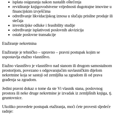
isplata osiguranja nakon nastalih oštećenja
revidiranje knjigovodstvene vrijednosti dugotrajne imovine u
financijskim izvješćima
određivanje likvidacijskog iznosa u slučaju prisilne prodaje ili
stečaja
investicijske odluke i feasibility studije
određivanje isplativosti poslovnih akvizicija
ostale poslovne transakcije
Etažiranje nekretnina
Etažiranje je tehničko – upravno – pravni postupak kojim se
uspostavlja etažno vlasništvo.
Etažno vlasništvo je vlasništvo nad stanom ili drugom samostalnom
prostorijom, povezano s odgovarajućim suvlasničkim dijelom
nekretnine koja se sastoji od zemljišta sa zgradom ili od prava
građenja sa zgradom.
Jedini pravni dokaz o tome da ste Vi vlasnik stana, poslovnog
prostora ili neke druge nekretnine je izvadak iz zemljišnih knjiga, tj.
gruntovnice.
Ukoliko provedete postupak etažiranja, moći ćete provesti sljedeće
radnje: