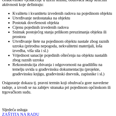
aktivnosti koje definiraju:
Kvalitetu i kvantitetu izvedenih radova na pojedinom objektu
Utvrđivanje nedostataka na objektu
Postotak dovršenosti objekta
Cijenu pojedinih izvedenih radova
Snimak postojećeg stanja prilikom preuzimanja objekta ili
prostora
Utvrđivanje štete na pojedinom objektu nastale zbog raznih
uzroka (prirodna nepogoda, nekvalitetni materijali, loša
izvedba, viša sila i sl.)
Vrijednost sanacije pojedinih oštećenja na objektu nastalih
zbog raznih uzroka
Rekonstrukcija zbivanja i odgovornosti na gradilištu na
temelju uvida u građevinsku dokumentaciju (projekte,
građevinsku knjigu, građevinski dnevnik, zapisnike i sl.)
Osiguranje dokaza tj. pravni termin koji obuhvaća gore navedene
radnje, a izvodi se na zahtjev stranaka pri pojedinom općinskom ili
trgovačkom sudu.
Sljedeća usluga
ZAŠTITA NA RADU