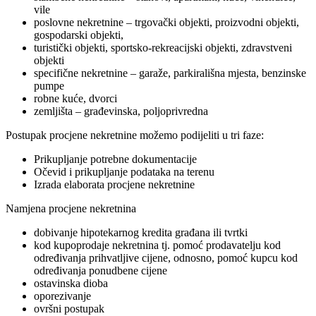
vile
poslovne nekretnine – trgovački objekti, proizvodni objekti,
gospodarski objekti,
turistički objekti, sportsko-rekreacijski objekti, zdravstveni
objekti
specifične nekretnine – garaže, parkirališna mjesta, benzinske
pumpe
robne kuće, dvorci
zemljišta – građevinska, poljoprivredna
Postupak procjene nekretnine možemo podijeliti u tri faze:
Prikupljanje potrebne dokumentacije
Očevid i prikupljanje podataka na terenu
Izrada elaborata procjene nekretnine
Namjena procjene nekretnina
dobivanje hipotekarnog kredita građana ili tvrtki
kod kupoprodaje nekretnina tj. pomoć prodavatelju kod
određivanja prihvatljive cijene, odnosno, pomoć kupcu kod
određivanja ponudbene cijene
ostavinska dioba
oporezivanje
ovršni postupak